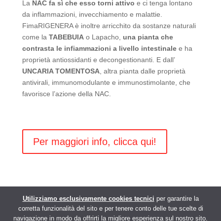
La
NAC fa sì che esso torni attivo
e ci tenga lontano
da inflammazioni, invecchiamento e malattie.
FimaRIGENERA è inoltre arricchito da sostanze naturali
come la
TABEBUIA
o Lapacho,
una pianta che
contrasta le infiammazioni a livello intestinale
e ha
proprietà antiossidanti e decongestionanti. E dall’
UNCARIA TOMENTOSA
, altra pianta dalle proprietà
antivirali, immunomodulante e immunostimolante, che
favorisce l’azione della NAC.
Per maggiori info, clicca qui!
Utilizziamo esclusivamente cookies tecnici
per garantire la
corretta funzionalità del sito e per tenere conto delle tue scelte di
navigazione in modo da offrirti la migliore esperienza sul nostro sito.