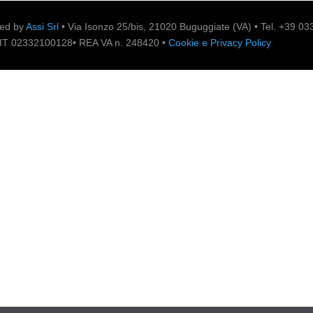
zed by
Assi Srl
• Via Isonzo 25/bis, 21020 Buguggiate (VA) • Tel. +39 0
IVA IT 02332100128• REA VA n. 248420 •
Cookie e Privacy Policy