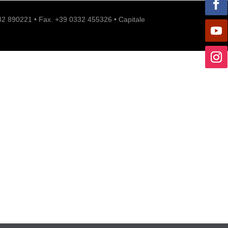
332 890221 • Fax. +39 0332 455326 • Capitale