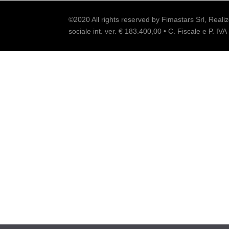
©2020 All rights reserved by Fimastars Srl, Reali
sociale int. ver. € 183.400,00 • C. Fiscale e P. 