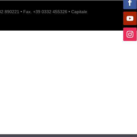
332 890221 • Fax. +39 0332 455326 • Capitale