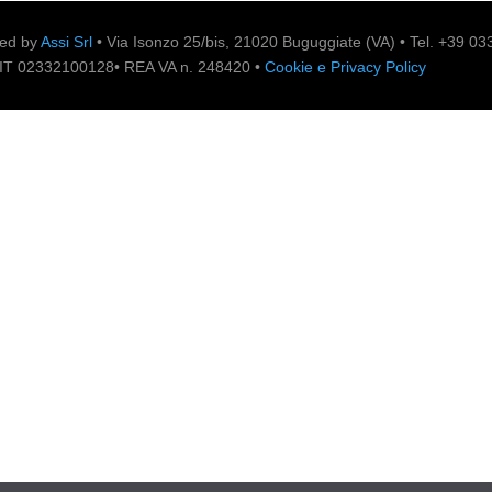
zed by
Assi Srl
• Via Isonzo 25/bis, 21020 Buguggiate (VA) • Tel. +39 0
IVA IT 02332100128• REA VA n. 248420 •
Cookie e Privacy Policy