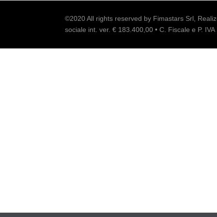
©2020 All rights reserved by Fimastars Srl, Reali
sociale int. ver. € 183.400,00 • C. Fiscale e P. 