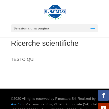
Seleziona una pagina
Ricerche scientifiche
TESTO QUI
©2020 All rights reserved by Fimastars Srl, Realized by
Assi Srl
• Via Isonzo 25/bis, 21020 Buguggiate (VA) • Tel.