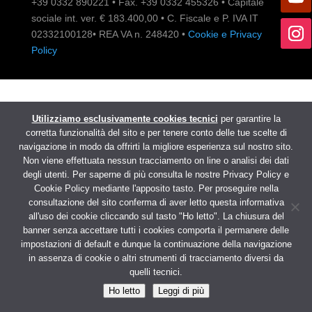
+39 0332 890221 • Fax. +39 0332 455326 • Capitale
sociale int. ver. € 183.400,00 • C. Fiscale e P. IVA IT
02332100128• REA VA n. 248420 •
Cookie e Privacy
Policy
Utilizziamo esclusivamente cookies tecnici
per garantire la
corretta funzionalità del sito e per tenere conto delle tue scelte di
navigazione in modo da offrirti la migliore esperienza sul nostro sito.
Non viene effettuata nessun tracciamento on line o analisi dei dati
degli utenti. Per saperne di più consulta le nostre Privacy Policy e
Cookie Policy mediante l'apposito tasto. Per proseguire nella
consultazione del sito conferma di aver letto questa informativa
all'uso dei cookie cliccando sul tasto "Ho letto". La chiusura del
banner senza accettare tutti i cookies comporta il permanere delle
impostazioni di default e dunque la continuazione della navigazione
in assenza di cookie o altri strumenti di tracciamento diversi da
quelli tecnici.
Ho letto
Leggi di più